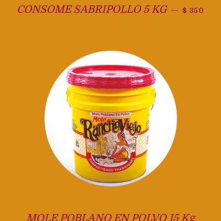
Precio ha
CONSOME SABRIPOLLO 5 KG
—
$ 350
MOLE POBLANO EN POLVO 15 Kg