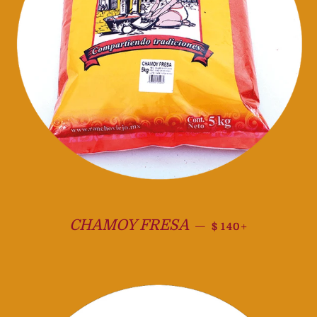
Precio habitual
+
CHAMOY FRESA
—
$ 140