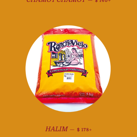
—
$ 140
Precio habitual
+
HALIM
—
$ 178