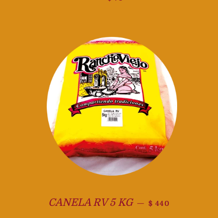
Precio habitual
CANELA RV 5 KG
—
$ 440