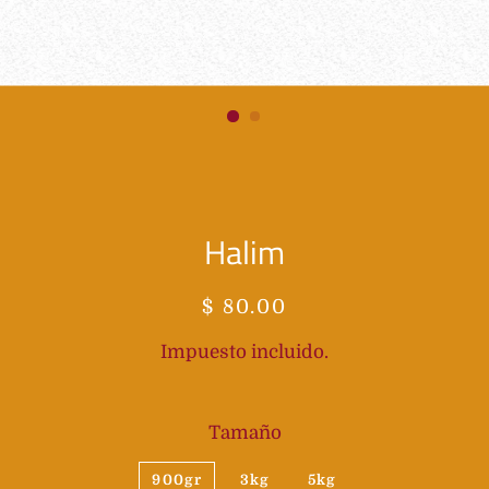
Halim
Precio
Precio
$ 80.00
habitual
de
Impuesto incluido.
oferta
Tamaño
900gr
3kg
5kg