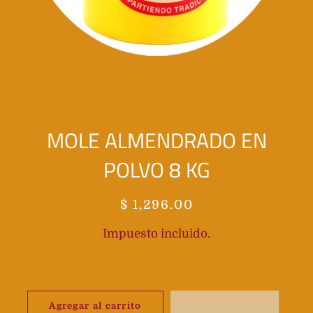
MOLE ALMENDRADO EN
POLVO 8 KG
Precio
Precio
$ 1,296.00
habitual
de
Impuesto incluido.
oferta
Agregar al carrito