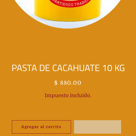
PASTA DE CACAHUATE 10 KG
Precio
Precio
$ 880.00
habitual
de
Impuesto incluido.
oferta
Agregar al carrito