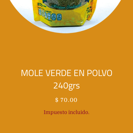
MOLE VERDE EN POLVO
240grs
Precio
Precio
$ 70.00
habitual
de
Impuesto incluido.
oferta