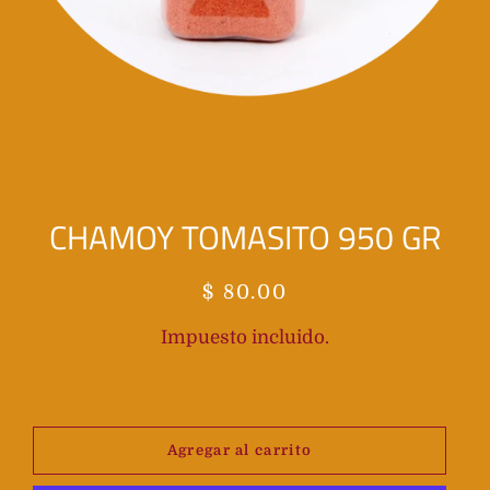
CHAMOY TOMASITO 950 GR
Precio
Precio
$ 80.00
habitual
de
Impuesto incluido.
oferta
Agregar al carrito