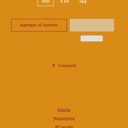
.950
3.50
5kg
Agregar al carrito
Compartir
Compartir
en
Facebook
Inicio
Nosotros
El mole