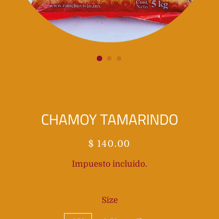
CHAMOY TAMARINDO
Precio
Precio
$ 140.00
habitual
de
Impuesto incluido.
oferta
Size